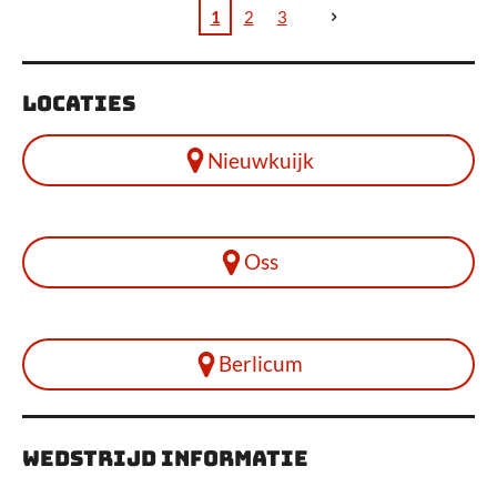
24/25
Berlic
2024
1
2
3
um
afgela
Locaties
st!
Nieuwkuijk
Oss
Berlicum
wedstrijd informatie