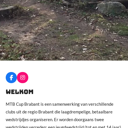
F
I
a
n
c
s
Welkom
e
t
b
a
MTB Cup Brabant is een samenwerking van verschillende
o
g
o
r
clubs uit de regio Brabant die laagdrempelige, betaalbare
k
a
wedstrijdjes organiseren. Er worden doorgaans twee
m
wedstrijden verreden: een jeugdwedstrijd (tot en met 14 jaar)