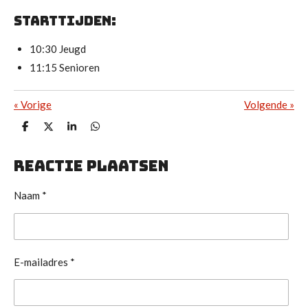
Starttijden:
10:30 Jeugd
11:15 Senioren
«
Vorige
Volgende
»
D
D
S
D
e
e
h
e
l
e
a
l
e
l
r
e
Reactie plaatsen
n
e
n
Naam *
E-mailadres *